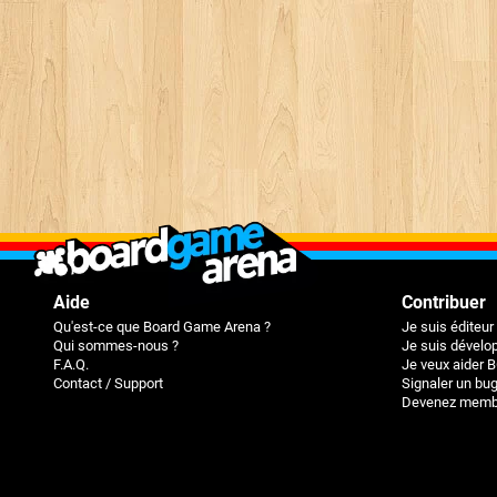
Aide
Contribuer
Qu'est-ce que Board Game Arena ?
Je suis éditeur
Qui sommes-nous ?
Je suis dévelop
F.A.Q.
Je veux aider 
Contact / Support
Signaler un bu
Devenez membr