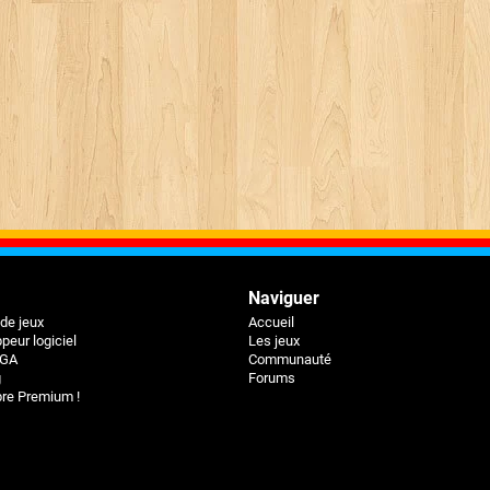
Naviguer
 de jeux
Accueil
peur logiciel
Les jeux
BGA
Communauté
g
Forums
e Premium !