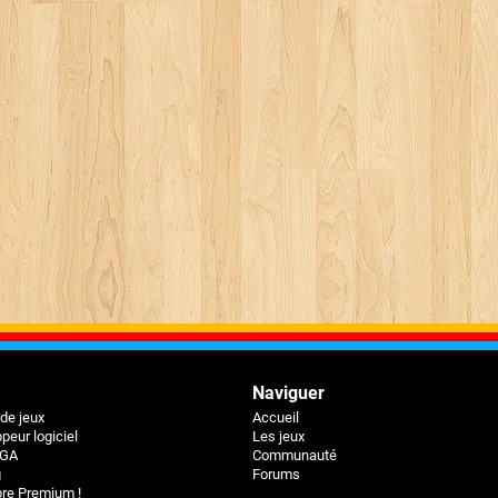
Naviguer
 de jeux
Accueil
peur logiciel
Les jeux
BGA
Communauté
g
Forums
e Premium !