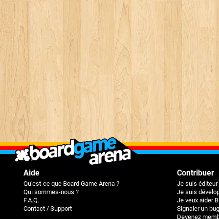
Aide
Contribuer
Qu'est-ce que Board Game Arena ?
Je suis éditeur
Qui sommes-nous ?
Je suis dévelop
F.A.Q.
Je veux aider 
Contact / Support
Signaler un bu
Devenez membr