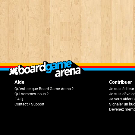
Aide
Contribuer
Qu'est-ce que Board Game Arena ?
Je suis éditeur
Qui sommes-nous ?
Je suis dévelop
F.A.Q.
Je veux aider 
Contact / Support
Signaler un bu
Devenez membr