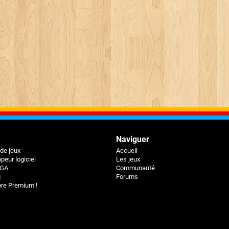
Naviguer
 de jeux
Accueil
peur logiciel
Les jeux
BGA
Communauté
g
Forums
e Premium !